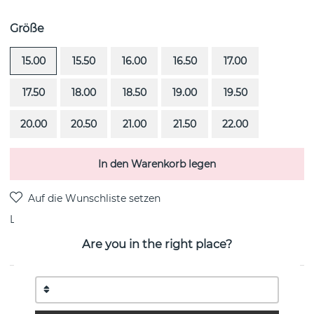
Größe
15.00
15.50
16.00
16.50
17.00
17.50
18.00
18.50
19.00
19.50
20.00
20.50
21.00
21.50
22.00
In den Warenkorb legen
Lieferung:
Bestellungsartikel 4-6 Wochen
Are you in the right place?
PRODUKTBESCHREIBUNG
Irregular Slim ist ein 18k Gold Ring von der