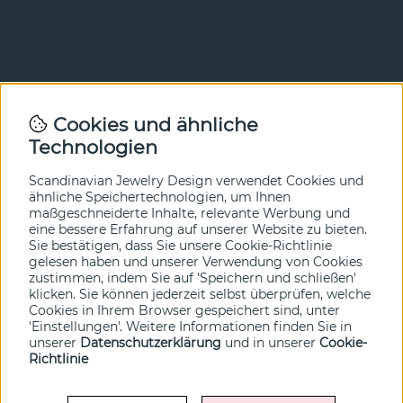
Newsletter
Cookies und ähnliche
Technologien
In unserem Newsletter erfahren Sie vor allen anderen
von unseren Neuheiten und Angeboten. Melden Sie sich
hier an.
Scandinavian Jewelry Design verwendet Cookies und
ähnliche Speichertechnologien, um Ihnen
maßgeschneiderte Inhalte, relevante Werbung und
Ja bitte!
eine bessere Erfahrung auf unserer Website zu bieten.
Sie bestätigen, dass Sie unsere Cookie-Richtlinie
gelesen haben und unserer Verwendung von Cookies
zustimmen, indem Sie auf 'Speichern und schließen'
klicken. Sie können jederzeit selbst überprüfen, welche
Cookies in Ihrem Browser gespeichert sind, unter
'Einstellungen'. Weitere Informationen finden Sie in
unserer
Datenschutzerklärung
und in unserer
Cookie-
Richtlinie