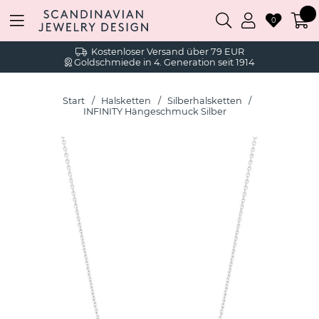
0
Kostenloser Versand über 79 EUR
Goldschmiede in 4. Generation seit 1914
Start
Halsketten
Silberhalsketten
INFINITY Hängeschmuck Silber