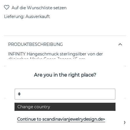
Lieferung:
Ausverkauft
PRODUKTBESCHREIBUNG
INFINITY Hängeschmuck sterlingsilber von der
dänischen Marke Georg Jensen 45 cm
Are you in the right place?
EIGENSCHAFTEN
Kollektion:
INFINITY
Change country
Weitere Artikel ansehen
Continue to scandinavianjewelrydesign.de>
- 10%