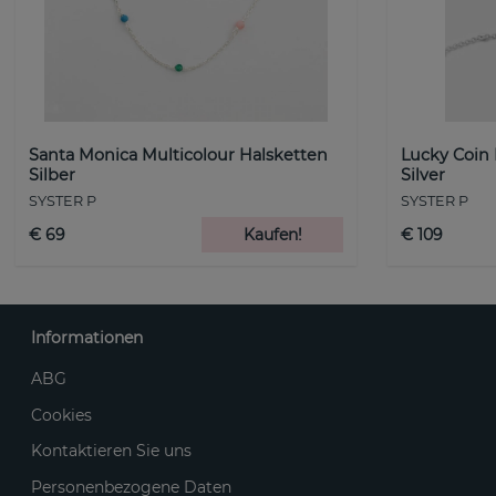
Santa Monica Multicolour Halsketten
Lucky Coin
Silber
Silver
SYSTER P
SYSTER P
€ 69
Kaufen!
€ 109
Informationen
ABG
Cookies
Kontaktieren Sie uns
Personenbezogene Daten