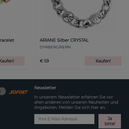
racelet
ARIANE Silber CRYSTAL
DYRBERG/KERN
Kaufen!
€ 59
Kaufen!
Newsletter
In unserem Newsletter erfahren Sie vor
allen anderen von unseren Neuheiten und
Angeboten. Melden Sie sich hier an.
Ja
bitte!