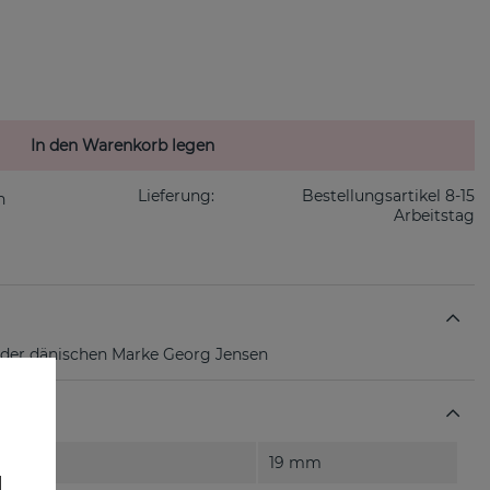
In den Warenkorb legen
Lieferung:
Bestellungsartikel 8-15
Arbeitstag
n der dänischen Marke Georg Jensen
19 mm