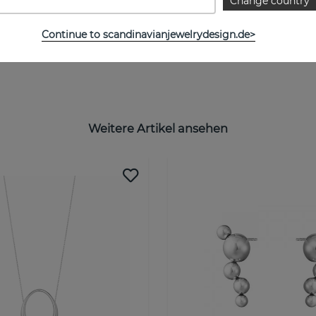
Change country
Continue to scandinavianjewelrydesign.de>
Weitere Artikel ansehen