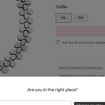
Größe
ML
SM
PRODUKTBESCHREIBUNG
Halskette sterlingsilber vo
EIGENSCHAFTEN
Are you in the right place?
Breite: