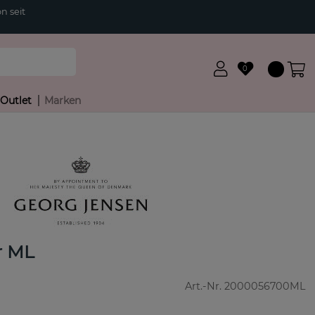
n seit
0
Outlet
Marken
r
r ML
Art.-Nr.
2000056700ML