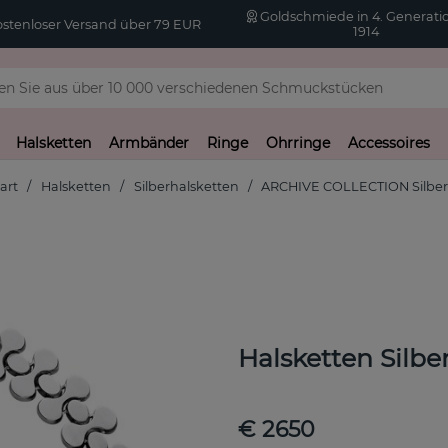
Goldschmiede in 4. Generatio
stenloser Versand über 79 EUR
1914
Halsketten
Armbänder
Ringe
Ohrringe
Accessoires
art
Halsketten
Silberhalsketten
ARCHIVE COLLECTION Silbe
Halsketten Silbe
€ 2650