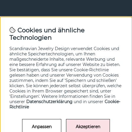
Newsletter
Cookies und ähnliche
Technologien
In unserem Newsletter erfahren Sie vor allen anderen
von unseren Neuheiten und Angeboten. Melden Sie sich
hier an.
Scandinavian Jewelry Design verwendet Cookies und
ähnliche Speichertechnologien, um Ihnen
maßgeschneiderte Inhalte, relevante Werbung und
Ja bitte!
eine bessere Erfahrung auf unserer Website zu bieten.
Sie bestätigen, dass Sie unsere Cookie-Richtlinie
gelesen haben und unserer Verwendung von Cookies
zustimmen, indem Sie auf 'Speichern und schließen'
klicken. Sie können jederzeit selbst überprüfen, welche
Cookies in Ihrem Browser gespeichert sind, unter
'Einstellungen'. Weitere Informationen finden Sie in
unserer
Datenschutzerklärung
und in unserer
Cookie-
Richtlinie
Anpassen
Akzeptieren