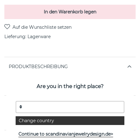
In den Warenkorb legen
Lieferung:
Lagerware
PRODUKTBESCHREIBUNG
Gatsby big stone Ohrring Gold Recyceltes
Silber/Vergoldet cubic zirkon 27 mm i Durchmesser
Are you in the right place?
von der schwedischen Marke CU JEWELLERY
EIGENSCHAFTEN
Kollektion:
Gatsby
Change country
Continue to scandinavianjewelrydesign.de>