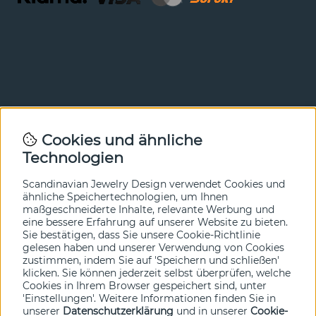
Newsletter
Cookies und ähnliche
Technologien
In unserem Newsletter erfahren Sie vor allen anderen
von unseren Neuheiten und Angeboten. Melden Sie sich
hier an.
Scandinavian Jewelry Design verwendet Cookies und
ähnliche Speichertechnologien, um Ihnen
maßgeschneiderte Inhalte, relevante Werbung und
Ja bitte!
eine bessere Erfahrung auf unserer Website zu bieten.
Sie bestätigen, dass Sie unsere Cookie-Richtlinie
gelesen haben und unserer Verwendung von Cookies
zustimmen, indem Sie auf 'Speichern und schließen'
klicken. Sie können jederzeit selbst überprüfen, welche
Cookies in Ihrem Browser gespeichert sind, unter
'Einstellungen'. Weitere Informationen finden Sie in
unserer
Datenschutzerklärung
und in unserer
Cookie-