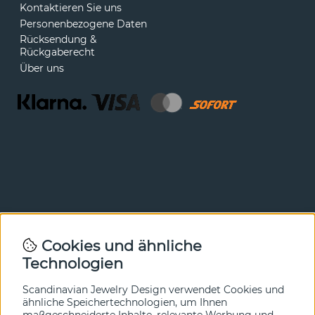
Kontaktieren Sie uns
Personenbezogene Daten
Rücksendung &
Rückgaberecht
Über uns
Newsletter
Cookies und ähnliche
Technologien
In unserem Newsletter erfahren Sie vor allen anderen
von unseren Neuheiten und Angeboten. Melden Sie sich
hier an.
Scandinavian Jewelry Design verwendet Cookies und
ähnliche Speichertechnologien, um Ihnen