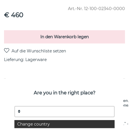
Art.-Nr.
12-100-02340-0000
€ 460
In den Warenkorb legen
Lieferung:
Lagerware
PRODUKTBESCHREIBUNG
Are you in the right place?
Collaboration with Victoria Skoglund, as part of The Floral Garden.
Earrings in recycled sterling silver with a cabochon-cut moonstone.
Diameter: 11 mm. Total height: 6 mm. 
“In the bosom of the earth, the secret dreams of the seed awai
Change country