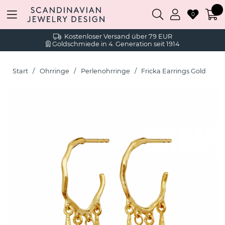
0
Kostenloser Versand über 79 EUR
Goldschmiede in 4. Generation seit 1914
Start
Ohrringe
Perlenohrringe
Fricka Earrings Gold