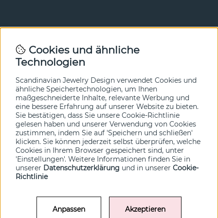
Newsletter
Cookies und ähnliche
Technologien
In unserem Newsletter erfahren Sie vor allen anderen
von unseren Neuheiten und Angeboten. Melden Sie sich
hier an.
Scandinavian Jewelry Design verwendet Cookies und
ähnliche Speichertechnologien, um Ihnen
maßgeschneiderte Inhalte, relevante Werbung und
Ja bitte!
eine bessere Erfahrung auf unserer Website zu bieten.
Sie bestätigen, dass Sie unsere Cookie-Richtlinie
gelesen haben und unserer Verwendung von Cookies
zustimmen, indem Sie auf 'Speichern und schließen'
klicken. Sie können jederzeit selbst überprüfen, welche
Cookies in Ihrem Browser gespeichert sind, unter
'Einstellungen'. Weitere Informationen finden Sie in
unserer
Datenschutzerklärung
und in unserer
Cookie-
Richtlinie
Anpassen
Akzeptieren