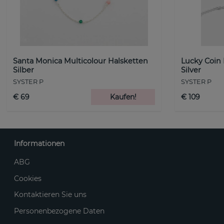
Santa Monica Multicolour Halsketten
Lucky Coin
Silber
Silver
SYSTER P
SYSTER P
€ 69
Kaufen!
€ 109
Informationen
ABG
Cookies
Kontaktieren Sie uns
Personenbezogene Daten