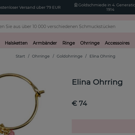
Goldschmiede in 4. Generatio
stenloser Versand über 79 EUR
1914
Halsketten
Armbänder
Ringe
Ohrringe
Accessoires
Start
Ohrringe
Goldohrringe
Elina Ohrring
Elina Ohrring
€ 74