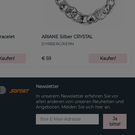
racelet
ARIANE Silber CRYSTAL
DYRBERG/KERN
Kaufen!
€ 59
Kaufen!
Newsletter
In unserem Newsletter erfahren Sie vor
allen anderen von unseren Neuheiten und
Angeboten. Melden Sie sich hier an.
Ja
bitte!