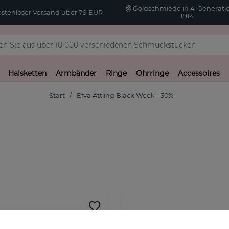
Goldschmiede in 4. Generatio
stenloser Versand über 79 EUR
1914
Halsketten
Armbänder
Ringe
Ohrringe
Accessoires
Start
Efva Attling Black Week - 30%