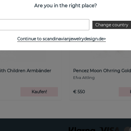
Are you in the right place?
Change country
Continue to scandinavianjewelrydesign.de>
ith Children Armbänder
Pencez Moon Ohrring Gol
Efva Attling
Kaufen!
€ 550