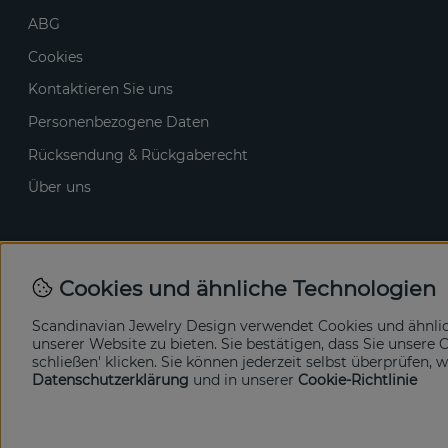
ABG
Cookies
Kontaktieren Sie uns
Personenbezogene Daten
Rücksendung & Rückgaberecht
Über uns
Cookies und ähnliche Technologien
Scandinavian Jewelry Design verwendet Cookies und ähnli
unserer Website zu bieten. Sie bestätigen, dass Sie unser
schließen' klicken. Sie können jederzeit selbst überprüfen,
Datenschutzerklärung
und in unserer
Cookie-Richtlinie