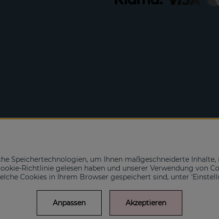
che Speichertechnologien, um Ihnen maßgeschneiderte Inhalte, 
e Cookie-Richtlinie gelesen haben und unserer Verwendung von C
 welche Cookies in Ihrem Browser gespeichert sind, unter 'Einstel
Anpassen
Akzeptieren
© SCANDINAVIAN JEWELRY DESIGN / SJD of Sweden AB 2022