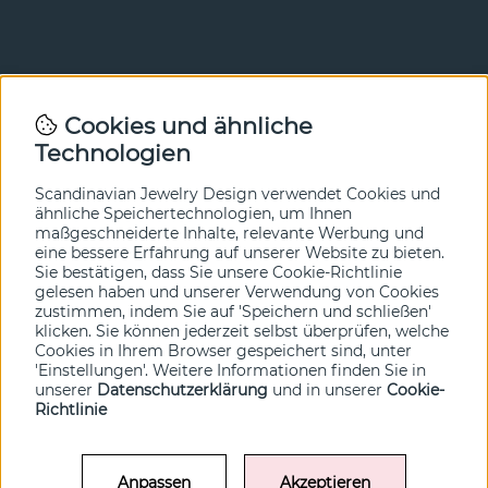
Newsletter
Cookies und ähnliche
Technologien
In unserem Newsletter erfahren Sie vor allen anderen
von unseren Neuheiten und Angeboten. Melden Sie sich
hier an.
Scandinavian Jewelry Design verwendet Cookies und
ähnliche Speichertechnologien, um Ihnen
maßgeschneiderte Inhalte, relevante Werbung und
Ja bitte!
eine bessere Erfahrung auf unserer Website zu bieten.
Sie bestätigen, dass Sie unsere Cookie-Richtlinie
gelesen haben und unserer Verwendung von Cookies
zustimmen, indem Sie auf 'Speichern und schließen'
klicken. Sie können jederzeit selbst überprüfen, welche
Cookies in Ihrem Browser gespeichert sind, unter
'Einstellungen'. Weitere Informationen finden Sie in
unserer
Datenschutzerklärung
und in unserer
Cookie-
Richtlinie
Anpassen
Akzeptieren