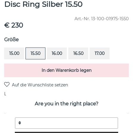
Disc Ring Silber 15.50
Art.-Nr.
13-100-01975-1550
€ 230
Größe
15.00
15.50
16.00
16.50
17.00
In den Warenkorb legen
Lieferung:
Lagerware
Are you in the right place?
PRODUKTBESCHREIBUNG
Disc Ring Silber von der schwedischen Marke Efva