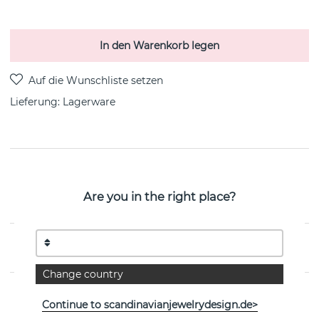
In den Warenkorb legen
Lieferung:
Lagerware
PRODUKTBESCHREIBUNG
Disc Ohrring Silber von der schwedischen Marke Efva
Are you in the right place?
Attling
EIGENSCHAFTEN
Change country
Continue to scandinavianjewelrydesign.de>