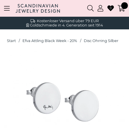
0
Kostenloser Versand über 79 EUR
Goldschmiede in 4. Generation seit 1914
Start
Efva Attling Black Week - 20%
Disc Ohrring Silber