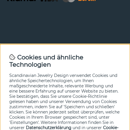
Newsletter
Cookies und ähnliche
Technologien
In unserem Newsletter erfahren Sie vor allen anderen
von unseren Neuheiten und Angeboten. Melden Sie sich
hier an.
Scandinavian Jewelry Design verwendet Cookies und
ähnliche Speichertechnologien, um Ihnen
maßgeschneiderte Inhalte, relevante Werbung und
Ja bitte!
eine bessere Erfahrung auf unserer Website zu bieten.
Sie bestätigen, dass Sie unsere Cookie-Richtlinie
gelesen haben und unserer Verwendung von Cookies
zustimmen, indem Sie auf 'Speichern und schließen'
klicken. Sie können jederzeit selbst überprüfen, welche
Cookies in Ihrem Browser gespeichert sind, unter
'Einstellungen'. Weitere Informationen finden Sie in
unserer
Datenschutzerklärung
und in unserer
Cookie-