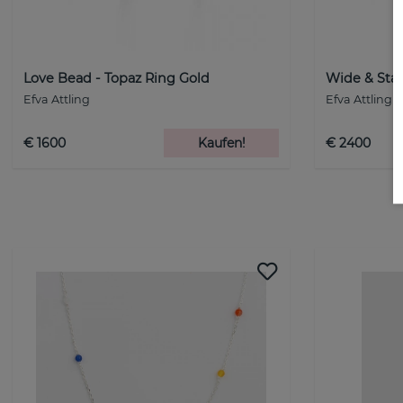
Love Bead - Topaz Ring Gold
Wide & Star
Efva Attling
Efva Attling
€ 1600
Kaufen!
€ 2400