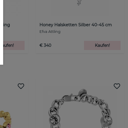
rring
Honey Halsketten Silber 40-45 cm
Efva Attling
Kaufen!
€ 340
Kaufen!