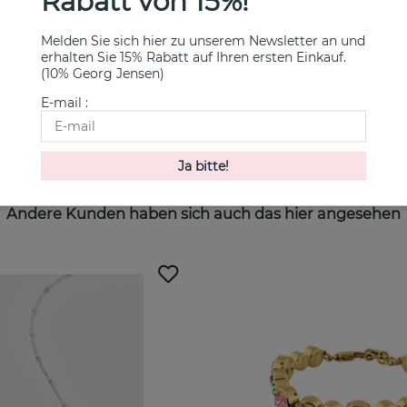
Rabatt von 15%!
Melden Sie sich hier zu unserem Newsletter an und
erhalten Sie 15% Rabatt auf Ihren ersten Einkauf.
(10% Georg Jensen)
s Ring Silber
Little Rose Petal & Stars Oh
Weißgold
E-mail :
Efva Attling
Kaufen!
€ 3700
Andere Kunden haben sich auch das hier angesehen