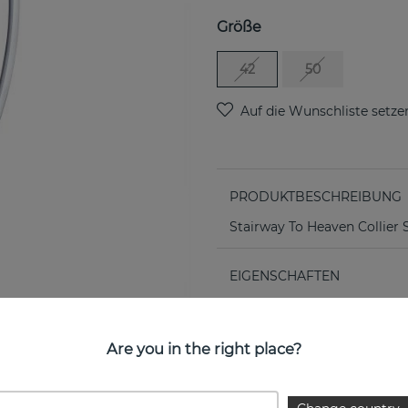
Größe
42
50
PRODUKTBESCHREIBUNG
Stairway To Heaven Collier 
EIGENSCHAFTEN
Are you in the right place?