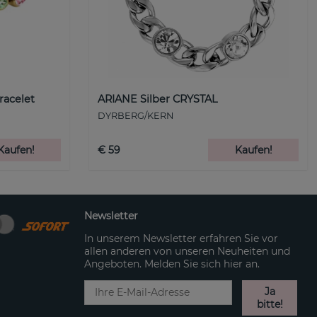
racelet
ARIANE Silber CRYSTAL
DYRBERG/KERN
Kaufen!
€ 59
Kaufen!
Newsletter
In unserem Newsletter erfahren Sie vor
allen anderen von unseren Neuheiten und
Angeboten. Melden Sie sich hier an.
Ja
bitte!