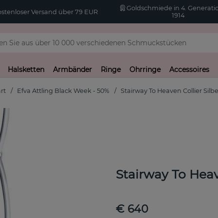
Goldschmiede in 4. Generatio
stenloser Versand über 79 EUR
1914
Halsketten
Armbänder
Ringe
Ohrringe
Accessoires
rt
Efva Attling Black Week - 50%
Stairway To Heaven Collier Silbe
Stairway To Heav
€ 640