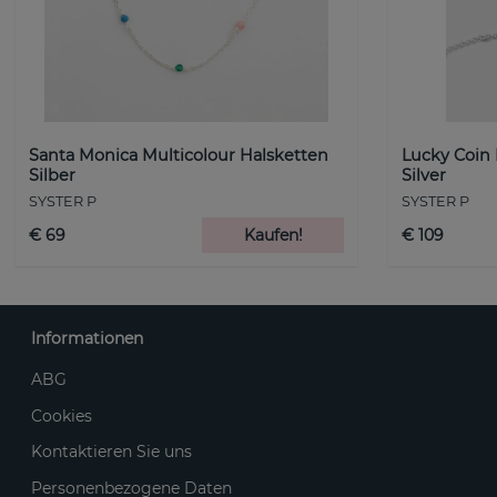
Santa Monica Multicolour Halsketten
Lucky Coin
Silber
Silver
SYSTER P
SYSTER P
€ 69
Kaufen!
€ 109
Informationen
ABG
Cookies
Kontaktieren Sie uns
Personenbezogene Daten