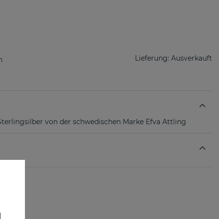
Lieferung:
Ausverkauft
Sterlingsilber von der schwedischen Marke Efva Attling