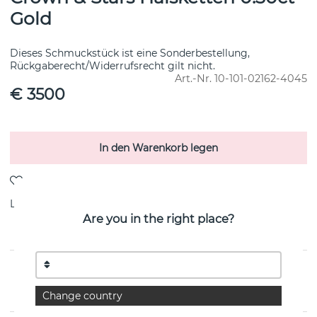
Gold
Dieses Schmuckstück ist eine Sonderbestellung,
Rückgaberecht/Widerrufsrecht gilt nicht.
Art.-Nr.
10-101-02162-4045
€ 3500
In den Warenkorb legen
Lieferung:
Bestellungsartikel 8-15 Arbeitstag
Are you in the right place?
PRODUKTBESCHREIBUNG
von der schwedischen Marke Efva Attling
Change country