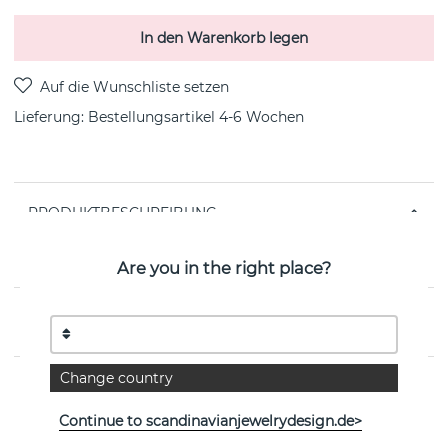
In den Warenkorb legen
Lieferung:
Bestellungsartikel 4-6 Wochen
PRODUKTBESCHREIBUNG
Crémant Halsketten Sterlingsilber von der
schwedischen Marke Efva Attling
Are you in the right place?
EIGENSCHAFTEN
Change country
Continue to scandinavianjewelrydesign.de>
Weitere Artikel ansehen