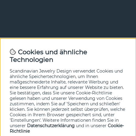
Newsletter
Cookies und ähnliche
Technologien
In unserem Newsletter erfahren Sie vor allen anderen
von unseren Neuheiten und Angeboten. Melden Sie sich
hier an.
Scandinavian Jewelry Design verwendet Cookies und
ähnliche Speichertechnologien, um Ihnen
maßgeschneiderte Inhalte, relevante Werbung und
Ja bitte!
eine bessere Erfahrung auf unserer Website zu bieten.
Sie bestätigen, dass Sie unsere Cookie-Richtlinie
gelesen haben und unserer Verwendung von Cookies
zustimmen, indem Sie auf 'Speichern und schließen'
klicken. Sie können jederzeit selbst überprüfen, welche
Cookies in Ihrem Browser gespeichert sind, unter
'Einstellungen'. Weitere Informationen finden Sie in
unserer
Datenschutzerklärung
und in unserer
Cookie-
Richtlinie