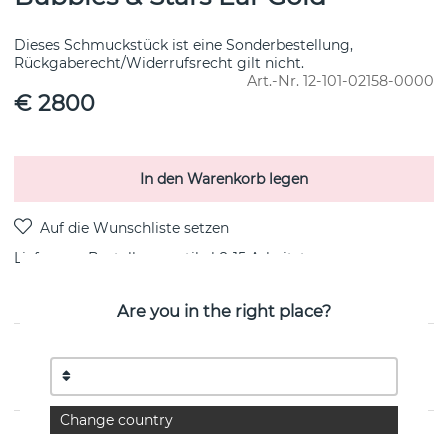
Dieses Schmuckstück ist eine Sonderbestellung,
Rückgaberecht/Widerrufsrecht gilt nicht.
Art.-Nr.
12-101-02158-0000
€ 2800
In den Warenkorb legen
Lieferung:
Bestellungsartikel 8-15 Arbeitstag
Are you in the right place?
PRODUKTBESCHREIBUNG
von der schwedischen Marke Efva Attling
Change country
EIGENSCHAFTEN