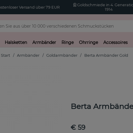
Goldschmiede in 4. Generatio
stenloser Versand über 79 EUR
1914
Halsketten
Armbänder
Ringe
Ohrringe
Accessoires
Start
Armbänder
Goldarmbänder
Berta Armbänder Gold
Berta Armbände
€ 59