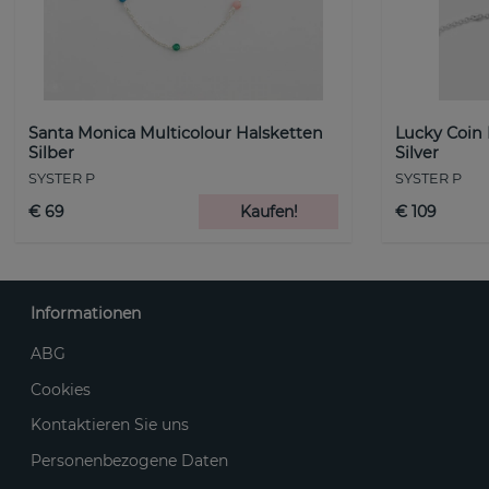
Santa Monica Multicolour Halsketten
Lucky Coin
Silber
Silver
SYSTER P
SYSTER P
€ 69
Kaufen!
€ 109
Informationen
ABG
Cookies
Kontaktieren Sie uns
Personenbezogene Daten