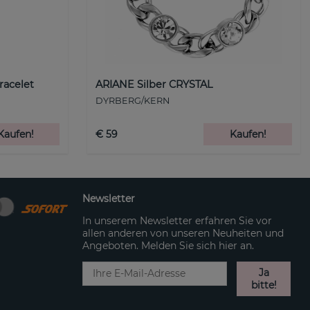
racelet
ARIANE Silber CRYSTAL
DYRBERG/KERN
Kaufen!
€ 59
Kaufen!
Newsletter
In unserem Newsletter erfahren Sie vor
allen anderen von unseren Neuheiten und
Angeboten. Melden Sie sich hier an.
Ja
bitte!