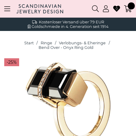
0
Kostenloser Versand über 79 EUR
Goldschmiede in 4. Generation seit 1914
Start
Ringe
Verlobungs- & Eheringe
Bend Over - Onyx Ring Gold
25