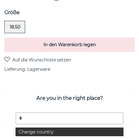
Größe
18.50
In den Warenkorb legen
Lieferung:
Lagerware
Are you in the right place?
PRODUKTBESCHREIBUNG
Bend Over-Onyx ist ein 18k Gold Ring von der
schwedischen Marke Efva Attling
EIGENSCHAFTEN
Change country