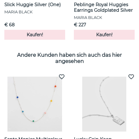
Erhalten Sie einen
Slick Huggie Silver (One)
Peblinge Royal Huggies
Rabatt von 15%!
Earrings Goldplated Silver
MARIA BLACK
MARIA BLACK
€ 68
€ 227
Melden Sie sich hier zu unserem Newsletter
an und erhalten Sie 15% Rabatt auf Ihren
Kaufen!
Kaufen!
ersten Einkauf. (10% Georg Jensen)
E-mail :
Andere Kunden haben sich auch das hier
angesehen