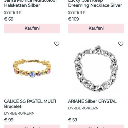
Santa Monica Multicolour
Lucky Coin Keep
Halsketten Silber
Dreaming Necklace Silver
SYSTER P
SYSTER P
€ 69
€ 109
Kaufen!
Kaufen!
CALICE SG PASTEL MULTI
ARIANE Silber CRYSTAL
Bracelet
DYRBERG/KERN
DYRBERG/KERN
€ 99
€ 59