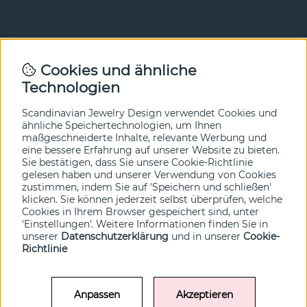
Newsletter
Cookies und ähnliche
Technologien
In unserem Newsletter erfahren Sie vor allen anderen
von unseren Neuheiten und Angeboten. Melden Sie sich
hier an.
Scandinavian Jewelry Design verwendet Cookies und
ähnliche Speichertechnologien, um Ihnen
maßgeschneiderte Inhalte, relevante Werbung und
Ja bitte!
eine bessere Erfahrung auf unserer Website zu bieten.
Sie bestätigen, dass Sie unsere Cookie-Richtlinie
gelesen haben und unserer Verwendung von Cookies
zustimmen, indem Sie auf 'Speichern und schließen'
klicken. Sie können jederzeit selbst überprüfen, welche
Cookies in Ihrem Browser gespeichert sind, unter
'Einstellungen'. Weitere Informationen finden Sie in
unserer
Datenschutzerklärung
und in unserer
Cookie-
Richtlinie
Anpassen
Akzeptieren