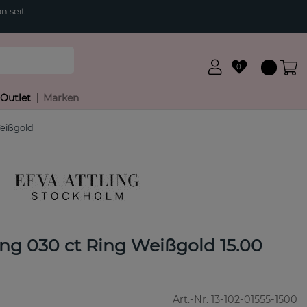
n seit
0
Outlet
Marken
eißgold
g 030 ct Ring Weißgold 15.00
Art.-Nr.
13-102-01555-1500