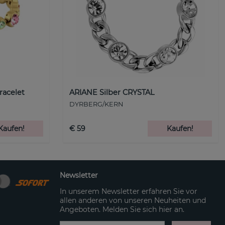
racelet
ARIANE Silber CRYSTAL
DYRBERG/KERN
Kaufen!
€ 59
Kaufen!
Newsletter
In unserem Newsletter erfahren Sie vor
allen anderen von unseren Neuheiten und
Angeboten. Melden Sie sich hier an.