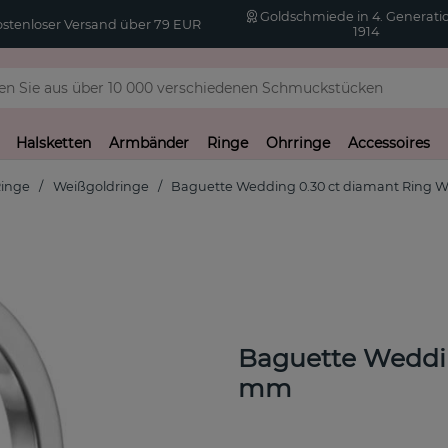
Goldschmiede in 4. Generatio
stenloser Versand über 79 EUR
1914
Halsketten
Armbänder
Ringe
Ohrringe
Accessoires
inge
Weißgoldringe
Baguette Wedding 0.30 ct diamant Ring W
Baguette Weddin
mm