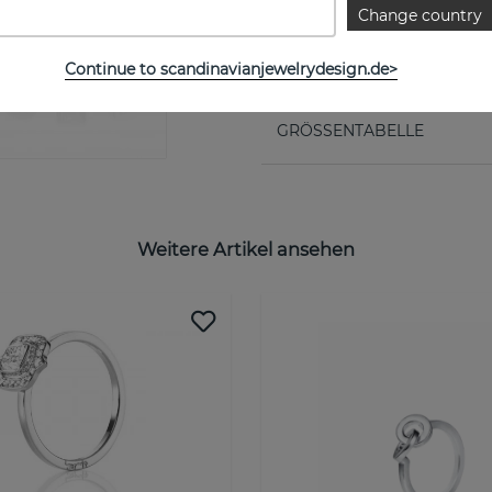
EIGENSCHAFTEN
Change country
Kollektion:
Continue to scandinavianjewelrydesign.de>
GRÖSSENTABELLE
Weitere Artikel ansehen