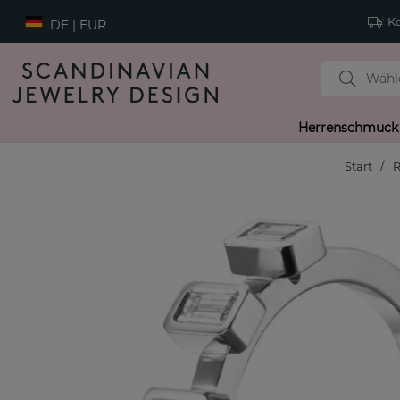
Ko
DE | EUR
Herrenschmuck
Start
R