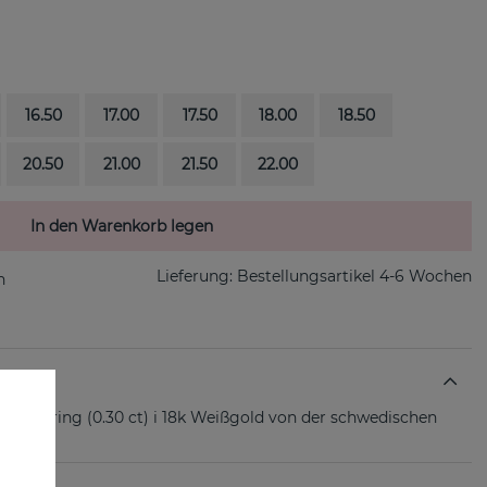
16.50
17.00
17.50
18.00
18.50
20.50
21.00
21.50
22.00
In den Warenkorb legen
Lieferung:
Bestellungsartikel 4-6 Wochen
iamantring (0.30 ct) i 18k Weißgold von der schwedischen