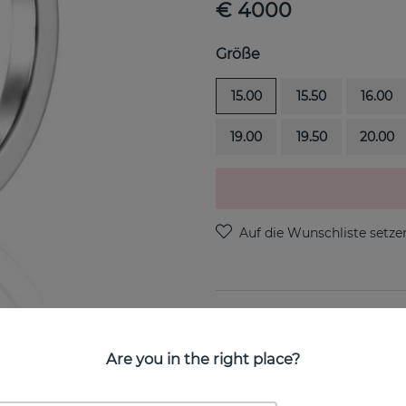
€ 4000
Größe
15.00
15.50
16.00
19.00
19.50
20.00
PRODUKTBESCHREIBUNG
Baguette Wedding ist ein d
Are you in the right place?
Marke Efva Attling