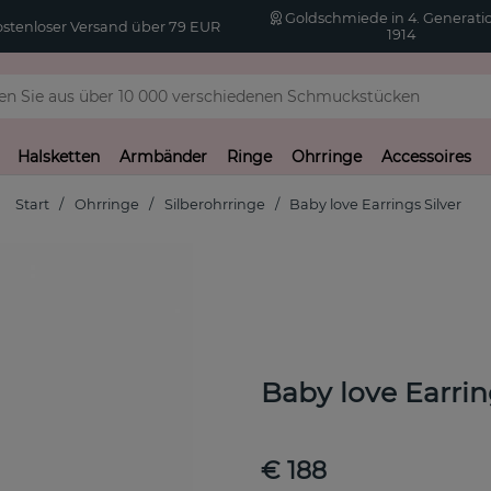
Goldschmiede in 4. Generatio
stenloser Versand über 79 EUR
1914
Halsketten
Armbänder
Ringe
Ohrringe
Accessoires
Start
Ohrringe
Silberohrringe
Baby love Earrings Silver
Baby love Earrin
€ 188