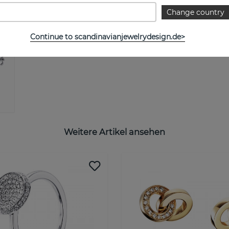
Change country
Continue to scandinavianjewelrydesign.de>
Weitere Artikel ansehen