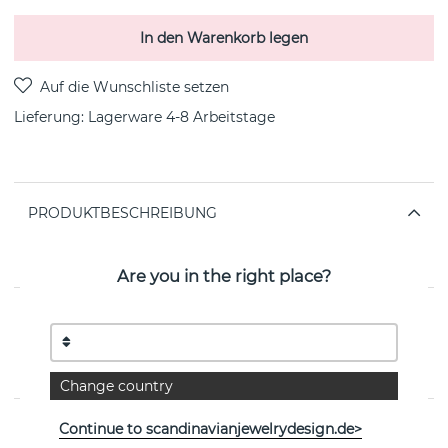
In den Warenkorb legen
Lieferung:
Lagerware 4-8 Arbeitstage
PRODUKTBESCHREIBUNG
Astra Fall ist ein sterlingsilbernes Armbänder von der
schwedischen Marke Efva Attling
Are you in the right place?
EIGENSCHAFTEN
Kollektion:
Astra
Change country
Continue to scandinavianjewelrydesign.de>
Weitere Artikel ansehen