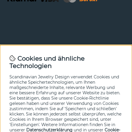
Newsletter
Cookies und ähnliche
Technologien
In unserem Newsletter erfahren Sie vor allen anderen
von unseren Neuheiten und Angeboten. Melden Sie sich
hier an.
Scandinavian Jewelry Design verwendet Cookies und
ähnliche Speichertechnologien, um Ihnen
maßgeschneiderte Inhalte, relevante Werbung und
Ja bitte!
eine bessere Erfahrung auf unserer Website zu bieten.
Sie bestätigen, dass Sie unsere Cookie-Richtlinie
gelesen haben und unserer Verwendung von Cookies
zustimmen, indem Sie auf 'Speichern und schließen'
klicken. Sie können jederzeit selbst überprüfen, welche
Cookies in Ihrem Browser gespeichert sind, unter
'Einstellungen'. Weitere Informationen finden Sie in
unserer
Datenschutzerklärung
und in unserer
Cookie-