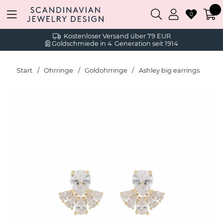
0
Kostenloser Versand über 79 EUR
Goldschmiede in 4. Generation seit 1914
Start
Ohrringe
Goldohrringe
Ashley big earrings