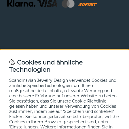
Newsletter
Cookies und ähnliche
Technologien
In unserem Newsletter erfahren Sie vor allen anderen
von unseren Neuheiten und Angeboten. Melden Sie sich
hier an.
Scandinavian Jewelry Design verwendet Cookies und
ähnliche Speichertechnologien, um Ihnen
maßgeschneiderte Inhalte, relevante Werbung und
Ja bitte!
eine bessere Erfahrung auf unserer Website zu bieten.
Sie bestätigen, dass Sie unsere Cookie-Richtlinie
gelesen haben und unserer Verwendung von Cookies
zustimmen, indem Sie auf 'Speichern und schließen'
klicken. Sie können jederzeit selbst überprüfen, welche
Cookies in Ihrem Browser gespeichert sind, unter
'Einstellungen'. Weitere Informationen finden Sie in