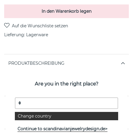
In den Warenkorb legen
Lieferung:
Lagerware
PRODUKTBESCHREIBUNG
Victory big twin Ohrring Silber Recyceltes
Silber/rhodiumplattiert cubic zirkon 30 mm i
Are you in the right place?
Durchmesser von der schwedischen Marke CU
JEWELLERY
EIGENSCHAFTEN
Change country
Kollektion:
Victory
Continue to scandinavianjewelrydesign.de>