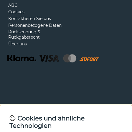
ABG
Cookies
Kontaktieren Sie uns
Personenbezogene Daten
Rücksendung &
Rückgaberecht
Über uns
Newsletter
Cookies und ähnliche
Technologien
In unserem Newsletter erfahren Sie vor allen anderen
von unseren Neuheiten und Angeboten. Melden Sie sich