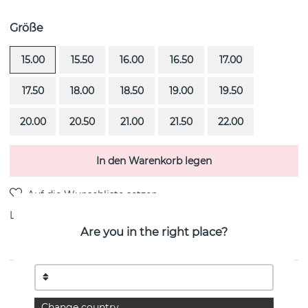
Größe
15.00
15.50
16.00
16.50
17.00
17.50
18.00
18.50
19.00
19.50
20.00
20.50
21.00
21.50
22.00
In den Warenkorb legen
Lieferung:
Bestellungsartikel 4-6 Wochen
Are you in the right place?
PRODUKTBESCHREIBUNG
The Wedding Thin ist ein diamantring (0.30 ct) i 18k
Change country