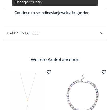
Change country
18k Weißgold von der schwedischen Marke Efva Attling
Continue to scandinavianjewelrydesign.de>
EIGENSCHAFTEN
GRÖSSENTABELLE
Weitere Artikel ansehen