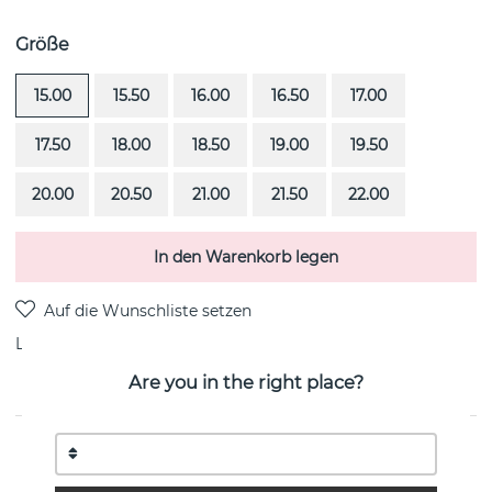
Größe
15.00
15.50
16.00
16.50
17.00
17.50
18.00
18.50
19.00
19.50
20.00
20.50
21.00
21.50
22.00
In den Warenkorb legen
Lieferung:
Bestellungsartikel 4-6 Wochen
Are you in the right place?
PRODUKTBESCHREIBUNG
Princess Wedding Thin ist ein diamantring (0.30 ct) i