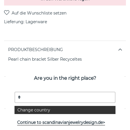
Lieferung:
Lagerware
PRODUKTBESCHREIBUNG
Pearl chain braclet Silber Recyceltes
Silber/rhodiumplattiert 16-20 cm von der schwedischen
Marke CU JEWELLERY
Are you in the right place?
EIGENSCHAFTEN
Kollektion:
Pearl/Vintage
Change country
Weitere Artikel ansehen
Continue to scandinavianjewelrydesign.de>