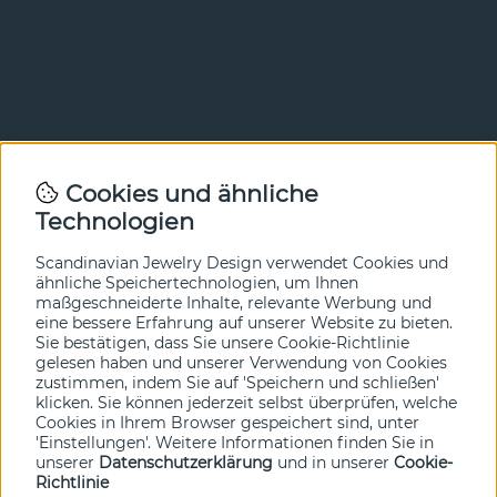
Newsletter
Cookies und ähnliche
Technologien
In unserem Newsletter erfahren Sie vor allen anderen
von unseren Neuheiten und Angeboten. Melden Sie sich
hier an.
Scandinavian Jewelry Design verwendet Cookies und
ähnliche Speichertechnologien, um Ihnen
maßgeschneiderte Inhalte, relevante Werbung und
Ja bitte!
eine bessere Erfahrung auf unserer Website zu bieten.
Sie bestätigen, dass Sie unsere Cookie-Richtlinie
gelesen haben und unserer Verwendung von Cookies
zustimmen, indem Sie auf 'Speichern und schließen'
klicken. Sie können jederzeit selbst überprüfen, welche
Cookies in Ihrem Browser gespeichert sind, unter
'Einstellungen'. Weitere Informationen finden Sie in
unserer
Datenschutzerklärung
und in unserer
Cookie-
Richtlinie