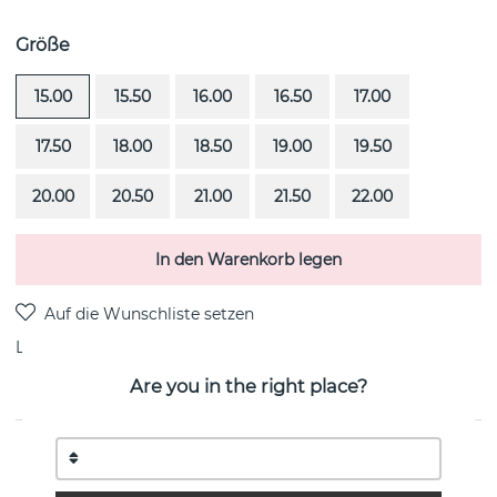
Größe
15.00
15.50
16.00
16.50
17.00
17.50
18.00
18.50
19.00
19.50
20.00
20.50
21.00
21.50
22.00
In den Warenkorb legen
Lieferung:
Bestellungsartikel 4-6 Wochen
Are you in the right place?
PRODUKTBESCHREIBUNG
Passion Cuffs & Stars ist ein 18k Weißgold Ring von der