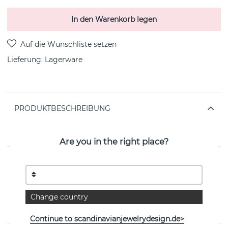
In den Warenkorb legen
Lieferung:
Lagerware
PRODUKTBESCHREIBUNG
OFFSPRING Ohrring sterlingsilber von der dänischen
Marke Georg Jensen
Are you in the right place?
EIGENSCHAFTEN
Kollektion:
OFFSPRING
Change country
Breite:
9,5
Continue to scandinavianjewelrydesign.de>