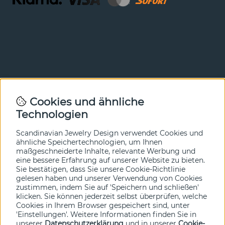
Newsletter
Cookies und ähnliche
Technologien
In unserem Newsletter erfahren Sie vor allen anderen
von unseren Neuheiten und Angeboten. Melden Sie sich
hier an.
Scandinavian Jewelry Design verwendet Cookies und
ähnliche Speichertechnologien, um Ihnen
maßgeschneiderte Inhalte, relevante Werbung und
Ja bitte!
eine bessere Erfahrung auf unserer Website zu bieten.
Sie bestätigen, dass Sie unsere Cookie-Richtlinie
gelesen haben und unserer Verwendung von Cookies
zustimmen, indem Sie auf 'Speichern und schließen'
klicken. Sie können jederzeit selbst überprüfen, welche
Cookies in Ihrem Browser gespeichert sind, unter
'Einstellungen'. Weitere Informationen finden Sie in
unserer
Datenschutzerklärung
und in unserer
Cookie-