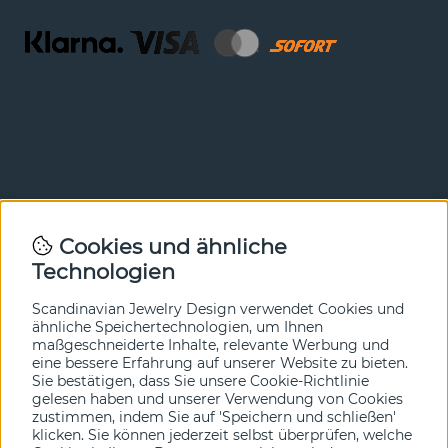
Newsletter
Cookies und ähnliche
Technologien
In unserem Newsletter erfahren Sie vor allen anderen
von unseren Neuheiten und Angeboten. Melden Sie sich
hier an.
Scandinavian Jewelry Design verwendet Cookies und
ähnliche Speichertechnologien, um Ihnen
maßgeschneiderte Inhalte, relevante Werbung und
Ja bitte!
eine bessere Erfahrung auf unserer Website zu bieten.
Sie bestätigen, dass Sie unsere Cookie-Richtlinie
gelesen haben und unserer Verwendung von Cookies
zustimmen, indem Sie auf 'Speichern und schließen'
klicken. Sie können jederzeit selbst überprüfen, welche