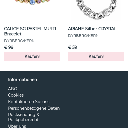
CALICE SG PASTEL MULTI
ARIANE Silber CRYSTAL
Bracelet
DYRBERG/KERN
DYRBERG/KERN
€ 99
€ 59
Kaufen!
Kaufen!
Informationen
ABG
Cookies
Kontaktieren Sie uns
Personenbezogene Daten
Rücksendung &
Rückgaberecht
Über uns