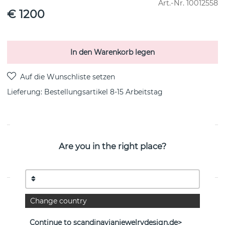
Art.-Nr.
10012558
€ 1200
In den Warenkorb legen
Lieferung:
Bestellungsartikel 8-15 Arbeitstag
PRODUKTBESCHREIBUNG
Are you in the right place?
OFFSPRING GRADUATED LINK Halskette sterlingsilber
von der dänischen Marke Georg Jensen 45 cm
EIGENSCHAFTEN
Change country
Kollektion:
OFFSPRING
Continue to scandinavianjewelrydesign.de>