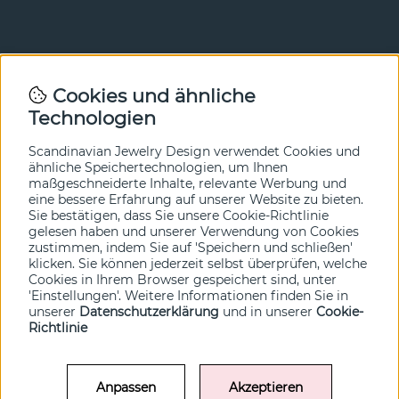
Newsletter
Cookies und ähnliche
Technologien
In unserem Newsletter erfahren Sie vor allen anderen
von unseren Neuheiten und Angeboten. Melden Sie sich
hier an.
Scandinavian Jewelry Design verwendet Cookies und
ähnliche Speichertechnologien, um Ihnen
maßgeschneiderte Inhalte, relevante Werbung und
Ja bitte!
eine bessere Erfahrung auf unserer Website zu bieten.
Sie bestätigen, dass Sie unsere Cookie-Richtlinie
gelesen haben und unserer Verwendung von Cookies
zustimmen, indem Sie auf 'Speichern und schließen'
klicken. Sie können jederzeit selbst überprüfen, welche
Cookies in Ihrem Browser gespeichert sind, unter
'Einstellungen'. Weitere Informationen finden Sie in
unserer
Datenschutzerklärung
und in unserer
Cookie-
Richtlinie
Anpassen
Akzeptieren