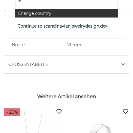
der dänischen Marke Georg Jensen
Change country
EIGENSCHAFTEN
Continue to scandinavianjewelrydesign.de>
Kollektion:
MOONLIGHT GRAPES
Breite:
21 mm
GRÖSSENTABELLE
Weitere Artikel ansehen
- 20%