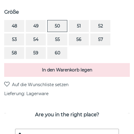
Größe
48
49
50
51
52
53
54
55
56
57
58
59
60
In den Warenkorb legen
Lieferung:
Lagerware
Are you in the right place?
PRODUKTBESCHREIBUNG
MOONLIGHT GRAPES ist ein sterlingsilberner Ring von