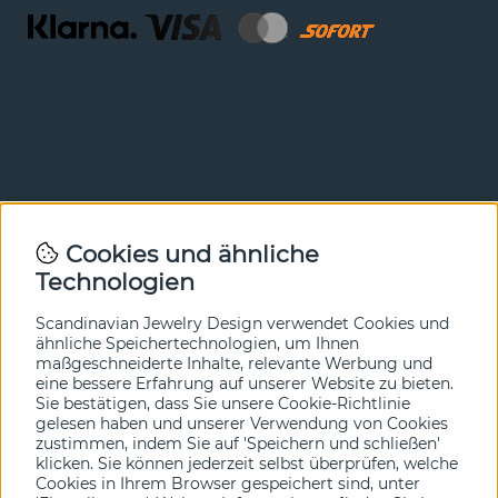
Newsletter
Cookies und ähnliche
Technologien
In unserem Newsletter erfahren Sie vor allen anderen
von unseren Neuheiten und Angeboten. Melden Sie sich
hier an.
Scandinavian Jewelry Design verwendet Cookies und
ähnliche Speichertechnologien, um Ihnen
maßgeschneiderte Inhalte, relevante Werbung und
Ja bitte!
eine bessere Erfahrung auf unserer Website zu bieten.
Sie bestätigen, dass Sie unsere Cookie-Richtlinie
gelesen haben und unserer Verwendung von Cookies
zustimmen, indem Sie auf 'Speichern und schließen'
klicken. Sie können jederzeit selbst überprüfen, welche
Cookies in Ihrem Browser gespeichert sind, unter