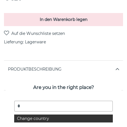
In den Warenkorb legen
Lieferung:
Lagerware
PRODUKTBESCHREIBUNG
MOONLIGT GRAPES Ohrring sterlingsilber von der
dänischen Marke Georg Jensen
Are you in the right place?
EIGENSCHAFTEN
Kollektion:
MOONLIGHT GRAPES
Change country
Breite:
15 mm