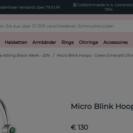
Goldschmiede in 4. Generatio
stenloser Versand über 79 EUR
1914
Halsketten
Armbänder
Ringe
Ohrringe
Accessoires
a Attling Black Week - 20%
Micro Blink Hoops - Green Emerald Ohrr
Micro Blink Hoop
€ 130