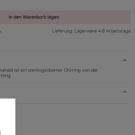
In den Warenkorb legen
Lieferung:
Lagerware 4-8 Arbeitstage
rald ist ein sterlingsilberner Ohrring von der
tling