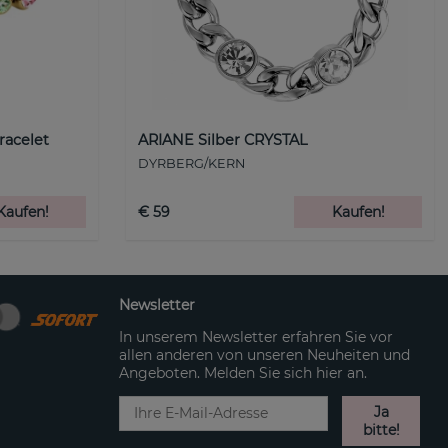
racelet
ARIANE Silber CRYSTAL
DYRBERG/KERN
Kaufen!
€ 59
Kaufen!
Newsletter
In unserem Newsletter erfahren Sie vor
allen anderen von unseren Neuheiten und
Angeboten. Melden Sie sich hier an.
Ja
bitte!