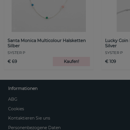
Santa Monica Multicolour Halsketten
Lucky Coin
Silber
Silver
SYSTER P
SYSTER P
€ 69
Kaufen!
€ 109
Informationen
ABG
Cookies
Kontaktieren Sie uns
Personenbezogene Daten