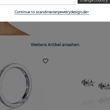
Change country
Continue to scandinavianjewelrydesign.de>
Weitere Artikel ansehen