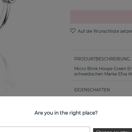
PRODUKTBESCHREIBUNG
Micro Blink Hoops-Green Eme
schwedischen Marke Efva At
EIGENSCHAFTEN
Are you in the right place?