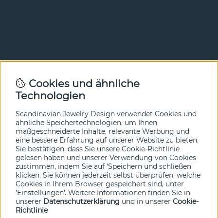
Newsletter
Cookies und ähnliche
Technologien
In unserem Newsletter erfahren Sie vor allen anderen
von unseren Neuheiten und Angeboten. Melden Sie sich
hier an.
Scandinavian Jewelry Design verwendet Cookies und
ähnliche Speichertechnologien, um Ihnen
maßgeschneiderte Inhalte, relevante Werbung und
Ja bitte!
eine bessere Erfahrung auf unserer Website zu bieten.
Sie bestätigen, dass Sie unsere Cookie-Richtlinie
gelesen haben und unserer Verwendung von Cookies
zustimmen, indem Sie auf 'Speichern und schließen'
klicken. Sie können jederzeit selbst überprüfen, welche
Cookies in Ihrem Browser gespeichert sind, unter
'Einstellungen'. Weitere Informationen finden Sie in
unserer
Datenschutzerklärung
und in unserer
Cookie-
Richtlinie