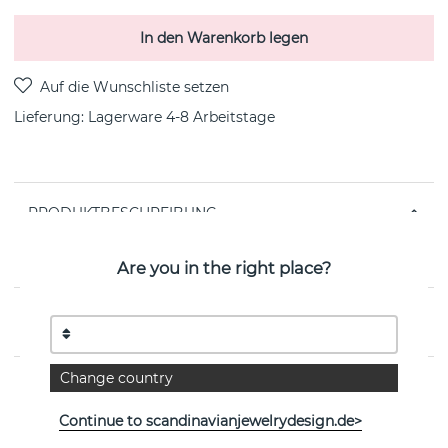
In den Warenkorb legen
Lieferung:
Lagerware 4-8 Arbeitstage
PRODUKTBESCHREIBUNG
Love Bead-Silber ist ein sterlingsilberner Ohrring von
der schwedischen Marke Efva Attling
Are you in the right place?
EIGENSCHAFTEN
Change country
Continue to scandinavianjewelrydesign.de>
Weitere Artikel ansehen