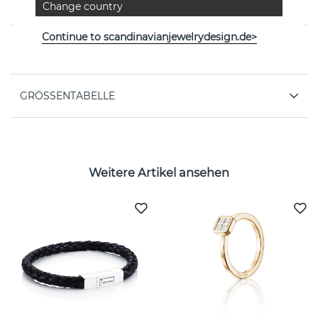
Change country
von der schwedischen Marke Efva Attling
Continue to scandinavianjewelrydesign.de>
EIGENSCHAFTEN
GRÖSSENTABELLE
Weitere Artikel ansehen