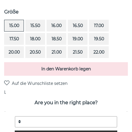
Größe
15.00
15.50
16.00
16.50
17.00
17.50
18.00
18.50
19.00
19.50
20.00
20.50
21.00
21.50
22.00
In den Warenkorb legen
Lieferung:
Bestellungsartikel 4-6 Wochen
Are you in the right place?
PRODUKTBESCHREIBUNG
High On Love ist ein diamantring (1.0 ct) i 18k Weißgold