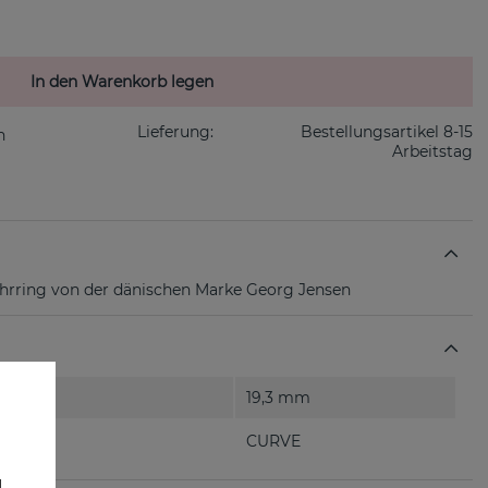
In den Warenkorb legen
Lieferung:
Bestellungsartikel 8-15
Arbeitstag
rring von der dänischen Marke Georg Jensen
19,3 mm
CURVE