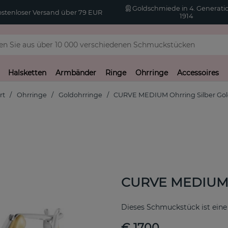
Goldschmiede in 4. Generatio
stenloser Versand über 79 EUR
1914
Halsketten
Armbänder
Ringe
Ohrringe
Accessoires
rt
Ohrringe
Goldohrringe
CURVE MEDIUM Ohrring Silber Go
CURVE MEDIUM O
Dieses Schmuckstück ist eine
€ 1700