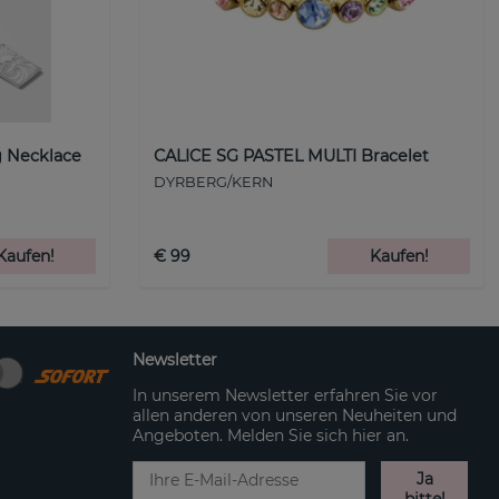
 Necklace
CALICE SG PASTEL MULTI Bracelet
DYRBERG/KERN
Kaufen!
€ 99
Kaufen!
Newsletter
In unserem Newsletter erfahren Sie vor
allen anderen von unseren Neuheiten und
Angeboten. Melden Sie sich hier an.
Ja