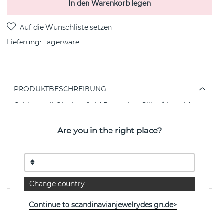
In den Warenkorb legen
Lieferung:
Lagerware
PRODUKTBESCHREIBUNG
Cubic small Ohrring Gold Recyceltes Silber/Vergoldet
cubic zirkon 6,15 mm von der schwedischen Marke CU
JEWELLERY
Are you in the right place?
EIGENSCHAFTEN
Kollektion:
Cubic/Brilliant/CU
Change country
Weitere Artikel ansehen
Continue to scandinavianjewelrydesign.de>