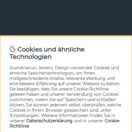
Newsletter
Cookies und ähnliche
Technologien
In unserem Newsletter erfahren Sie vor allen anderen
von unseren Neuheiten und Angeboten. Melden Sie sich
hier an.
Scandinavian Jewelry Design verwendet Cookies und
ähnliche Speichertechnologien, um Ihnen
maßgeschneiderte Inhalte, relevante Werbung und
Ja bitte!
eine bessere Erfahrung auf unserer Website zu bieten.
Sie bestätigen, dass Sie unsere Cookie-Richtlinie
gelesen haben und unserer Verwendung von Cookies
zustimmen, indem Sie auf 'Speichern und schließen'
klicken. Sie können jederzeit selbst überprüfen, welche
Cookies in Ihrem Browser gespeichert sind, unter
'Einstellungen'. Weitere Informationen finden Sie in
unserer
Datenschutzerklärung
und in unserer
Cookie-
Richtlinie