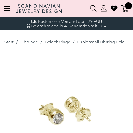
0
Kostenloser Versand über 79 EUR
Goldschmiede in 4. Generation seit 1914
Start
Ohrringe
Goldohrringe
Cubic small Ohrring Gold