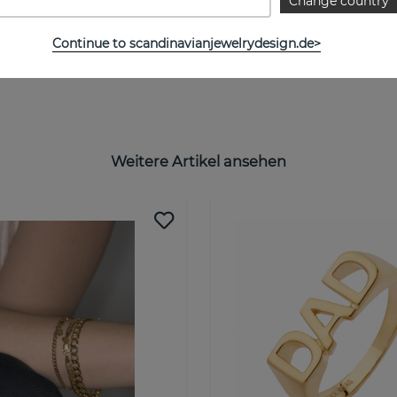
Change country
Continue to scandinavianjewelrydesign.de>
Weitere Artikel ansehen