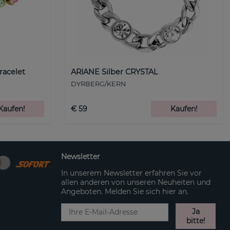
racelet
ARIANE Silber CRYSTAL
DYRBERG/KERN
Kaufen!
€ 59
Kaufen!
Newsletter
In unserem Newsletter erfahren Sie vor
allen anderen von unseren Neuheiten und
Angeboten. Melden Sie sich hier an.
Ja
bitte!