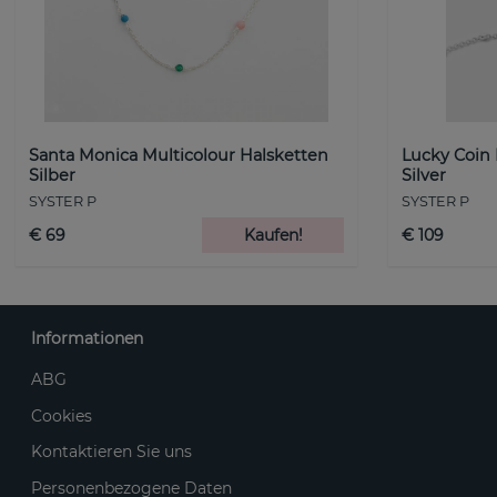
Santa Monica Multicolour Halsketten
Lucky Coin
Silber
Silver
SYSTER P
SYSTER P
€ 69
Kaufen!
€ 109
Informationen
ABG
Cookies
Kontaktieren Sie uns
Personenbezogene Daten