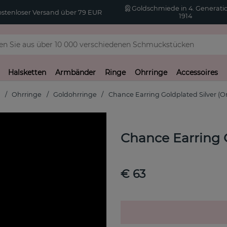
Goldschmiede in 4. Generatio
stenloser Versand über 79 EUR
1914
Halsketten
Armbänder
Ringe
Ohrringe
Accessoires
t
Ohrringe
Goldohrringe
Chance Earring Goldplated Silver (O
Chance Earring G
€ 63