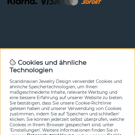
Newsletter
Cookies und ähnliche
Technologien
In unserem Newsletter erfahren Sie vor allen anderen
von unseren Neuheiten und Angeboten. Melden Sie sich
hier an.
Scandinavian Jewelry Design verwendet Cookies und
ähnliche Speichertechnologien, um Ihnen
maßgeschneiderte Inhalte, relevante Werbung und
Ja bitte!
eine bessere Erfahrung auf unserer Website zu bieten.
Sie bestätigen, dass Sie unsere Cookie-Richtlinie
gelesen haben und unserer Verwendung von Cookies
zustimmen, indem Sie auf 'Speichern und schließen'
klicken. Sie können jederzeit selbst überprüfen, welche
Cookies in Ihrem Browser gespeichert sind, unter
'Einstellungen'. Weitere Informationen finden Sie in