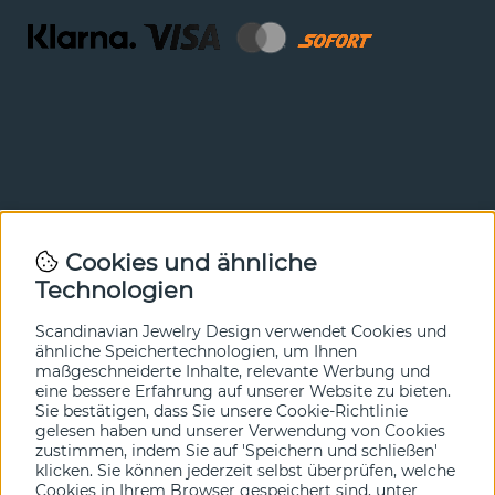
Newsletter
Cookies und ähnliche
Technologien
In unserem Newsletter erfahren Sie vor allen anderen
von unseren Neuheiten und Angeboten. Melden Sie sich
hier an.
Scandinavian Jewelry Design verwendet Cookies und
ähnliche Speichertechnologien, um Ihnen
maßgeschneiderte Inhalte, relevante Werbung und
Ja bitte!
eine bessere Erfahrung auf unserer Website zu bieten.
Sie bestätigen, dass Sie unsere Cookie-Richtlinie
gelesen haben und unserer Verwendung von Cookies
zustimmen, indem Sie auf 'Speichern und schließen'
klicken. Sie können jederzeit selbst überprüfen, welche
Cookies in Ihrem Browser gespeichert sind, unter