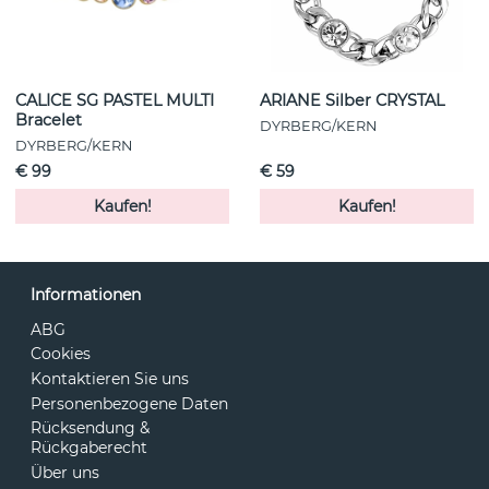
CALICE SG PASTEL MULTI
ARIANE Silber CRYSTAL
Bracelet
DYRBERG/KERN
DYRBERG/KERN
€ 99
€ 59
Kaufen!
Kaufen!
Informationen
ABG
Cookies
Kontaktieren Sie uns
Personenbezogene Daten
Rücksendung &
Rückgaberecht
Über uns