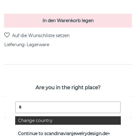
In den Warenkorb legen
Lieferung:
Lagerware
PRODUKTBESCHREIBUNG
Beam & Stars Triple ist eine sterlingsilberne Halskette
Are you in the right place?
von der schwedischen Marke Efva Attling 42-45 cm
EIGENSCHAFTEN
Change country
Continue to scandinavianjewelrydesign.de>