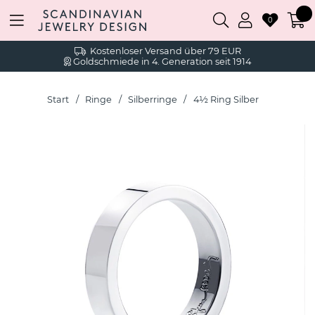
0
Kostenloser Versand über 79 EUR
Goldschmiede in 4. Generation seit 1914
Start
Ringe
Silberringe
4½ Ring Silber