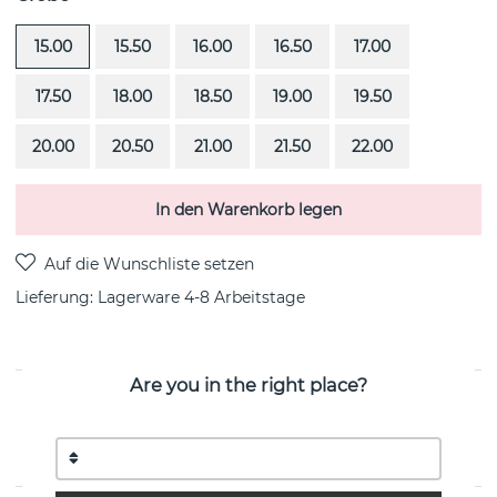
15.00
15.50
16.00
16.50
17.00
17.50
18.00
18.50
19.00
19.50
20.00
20.50
21.00
21.50
22.00
In den Warenkorb legen
Lieferung:
Lagerware 4-8 Arbeitstage
Are you in the right place?
PRODUKTBESCHREIBUNG
4½ ist ein sterlingsilberner Ring von der schwedischen
Marke Efva Attling