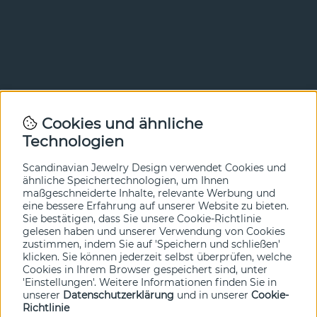
Newsletter
Cookies und ähnliche
Technologien
In unserem Newsletter erfahren Sie vor allen anderen
von unseren Neuheiten und Angeboten. Melden Sie sich
hier an.
Scandinavian Jewelry Design verwendet Cookies und
ähnliche Speichertechnologien, um Ihnen
maßgeschneiderte Inhalte, relevante Werbung und
Ja bitte!
eine bessere Erfahrung auf unserer Website zu bieten.
Sie bestätigen, dass Sie unsere Cookie-Richtlinie
gelesen haben und unserer Verwendung von Cookies
zustimmen, indem Sie auf 'Speichern und schließen'
klicken. Sie können jederzeit selbst überprüfen, welche
Cookies in Ihrem Browser gespeichert sind, unter
'Einstellungen'. Weitere Informationen finden Sie in
unserer
Datenschutzerklärung
und in unserer
Cookie-
Richtlinie