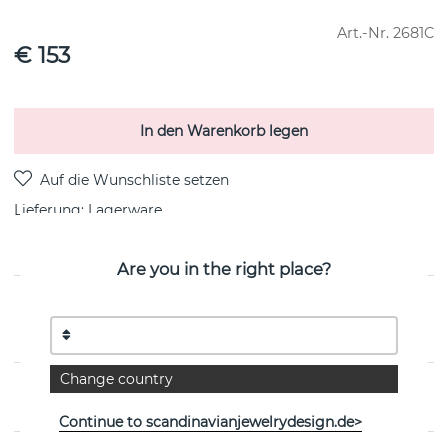
Art.-Nr.
2681C
€ 153
In den Warenkorb legen
Lieferung:
Lagerware
Are you in the right place?
PRODUKTBESCHREIBUNG
Von der dänischen Marke Maanesten
Change country
EIGENSCHAFTEN
Continue to scandinavianjewelrydesign.de>