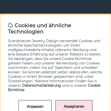
Newsletter
Cookies und ähnliche
Technologien
In unserem Newsletter erfahren Sie vor allen anderen
von unseren Neuheiten und Angeboten. Melden Sie sich
hier an.
Scandinavian Jewelry Design verwendet Cookies und
ähnliche Speichertechnologien, um Ihnen
maßgeschneiderte Inhalte, relevante Werbung und
Ja bitte!
eine bessere Erfahrung auf unserer Website zu bieten.
Sie bestätigen, dass Sie unsere Cookie-Richtlinie
gelesen haben und unserer Verwendung von Cookies
zustimmen, indem Sie auf 'Speichern und schließen'
klicken. Sie können jederzeit selbst überprüfen, welche
Cookies in Ihrem Browser gespeichert sind, unter
'Einstellungen'. Weitere Informationen finden Sie in
unserer
Datenschutzerklärung
und in unserer
Cookie-
Richtlinie
Anpassen
Akzeptieren