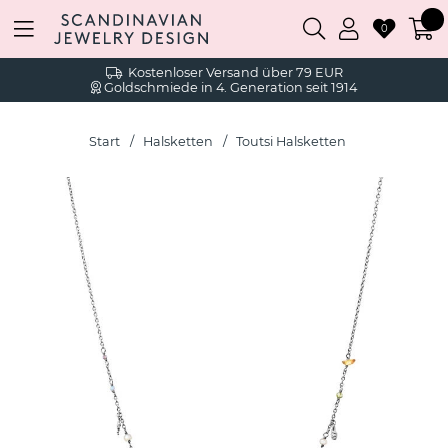
0
Kostenloser Versand über 79 EUR
Goldschmiede in 4. Generation seit 1914
Start
Halsketten
Toutsi Halsketten