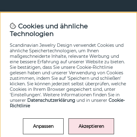
Newsletter
Cookies und ähnliche
Technologien
In unserem Newsletter erfahren Sie vor allen anderen
von unseren Neuheiten und Angeboten. Melden Sie sich
hier an.
Scandinavian Jewelry Design verwendet Cookies und
ähnliche Speichertechnologien, um Ihnen
maßgeschneiderte Inhalte, relevante Werbung und
Ja bitte!
eine bessere Erfahrung auf unserer Website zu bieten.
Sie bestätigen, dass Sie unsere Cookie-Richtlinie
gelesen haben und unserer Verwendung von Cookies
zustimmen, indem Sie auf 'Speichern und schließen'
klicken. Sie können jederzeit selbst überprüfen, welche
Cookies in Ihrem Browser gespeichert sind, unter
'Einstellungen'. Weitere Informationen finden Sie in
unserer
Datenschutzerklärung
und in unserer
Cookie-
Richtlinie
Anpassen
Akzeptieren
© SCANDINAVIAN JEWELRY DESIGN / SJD of Sweden AB 2022