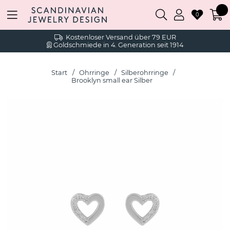
0
Kostenloser Versand über 79 EUR
Goldschmiede in 4. Generation seit 1914
Start
Ohrringe
Silberohrringe
Brooklyn small ear Silber