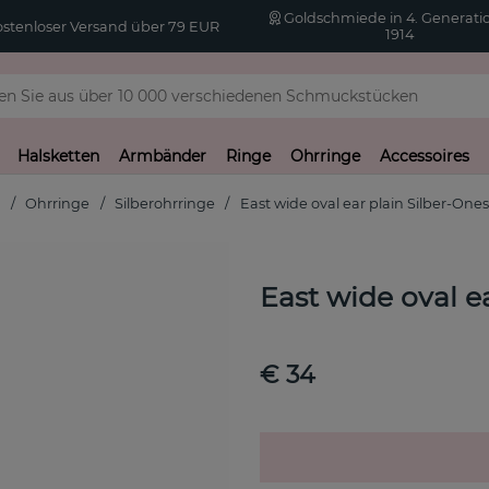
Goldschmiede in 4. Generatio
stenloser Versand über 79 EUR
1914
Halsketten
Armbänder
Ringe
Ohrringe
Accessoires
t
Ohrringe
Silberohrringe
East wide oval ear plain Silber-Ones
East wide oval e
€ 34