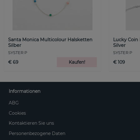
Santa Monica Multicolour Halsketten
Lucky Coin
Silber
Silver
SYSTER P
SYSTER P
€ 69
Kaufen!
€ 109
Informationen
ABG
Cookies
Kontaktieren Sie uns
Personenbezogene Daten