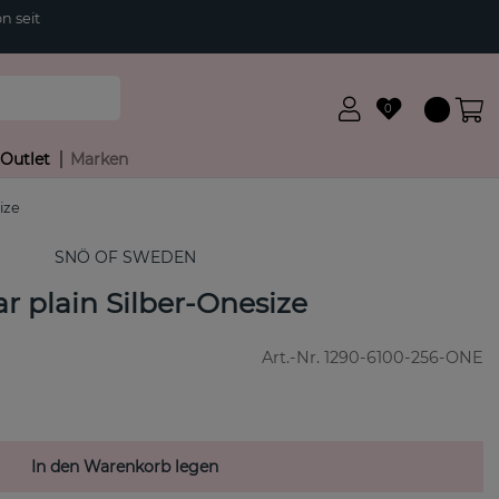
n seit
0
Outlet
Marken
ize
SNÖ OF SWEDEN
ar plain Silber-Onesize
Art.-Nr.
1290-6100-256-ONE
In den Warenkorb legen