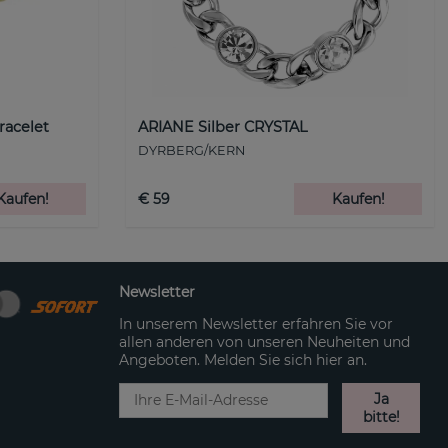
racelet
ARIANE Silber CRYSTAL
DYRBERG/KERN
Kaufen!
€ 59
Kaufen!
Newsletter
In unserem Newsletter erfahren Sie vor
allen anderen von unseren Neuheiten und
Angeboten. Melden Sie sich hier an.
Ja
bitte!