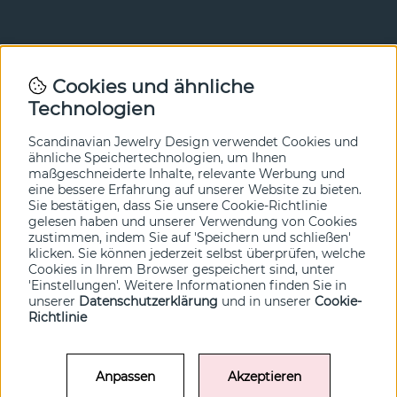
Newsletter
Cookies und ähnliche
Technologien
In unserem Newsletter erfahren Sie vor allen anderen
von unseren Neuheiten und Angeboten. Melden Sie sich
hier an.
Scandinavian Jewelry Design verwendet Cookies und
ähnliche Speichertechnologien, um Ihnen
maßgeschneiderte Inhalte, relevante Werbung und
Ja bitte!
eine bessere Erfahrung auf unserer Website zu bieten.
Sie bestätigen, dass Sie unsere Cookie-Richtlinie
gelesen haben und unserer Verwendung von Cookies
zustimmen, indem Sie auf 'Speichern und schließen'
klicken. Sie können jederzeit selbst überprüfen, welche
Cookies in Ihrem Browser gespeichert sind, unter
'Einstellungen'. Weitere Informationen finden Sie in
unserer
Datenschutzerklärung
und in unserer
Cookie-
Richtlinie
Anpassen
Akzeptieren