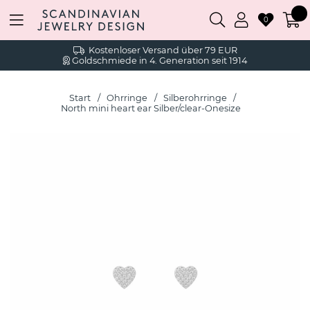
0
Kostenloser Versand über 79 EUR
Goldschmiede in 4. Generation seit 1914
Start
Ohrringe
Silberohrringe
North mini heart ear Silber/clear-Onesize