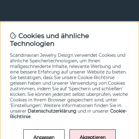
Newsletter
Cookies und ähnliche
Technologien
In unserem Newsletter erfahren Sie vor allen anderen
von unseren Neuheiten und Angeboten. Melden Sie sich
hier an.
Scandinavian Jewelry Design verwendet Cookies und
ähnliche Speichertechnologien, um Ihnen
maßgeschneiderte Inhalte, relevante Werbung und
Ja bitte!
eine bessere Erfahrung auf unserer Website zu bieten.
Sie bestätigen, dass Sie unsere Cookie-Richtlinie
gelesen haben und unserer Verwendung von Cookies
zustimmen, indem Sie auf 'Speichern und schließen'
klicken. Sie können jederzeit selbst überprüfen, welche
Cookies in Ihrem Browser gespeichert sind, unter
'Einstellungen'. Weitere Informationen finden Sie in
unserer
Datenschutzerklärung
und in unserer
Cookie-
Richtlinie
Anpassen
Akzeptieren