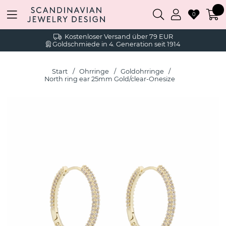
0
Kostenloser Versand über 79 EUR
Goldschmiede in 4. Generation seit 1914
Start
Ohrringe
Goldohrringe
North ring ear 25mm Gold/clear-Onesize